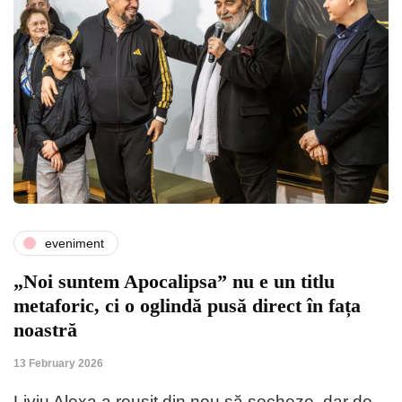
eveniment
„Noi suntem Apocalipsa” nu e un titlu
metaforic, ci o oglindă pusă direct în fața
noastră
13 February 2026
Liviu Alexa a reușit din nou să șocheze, dar de