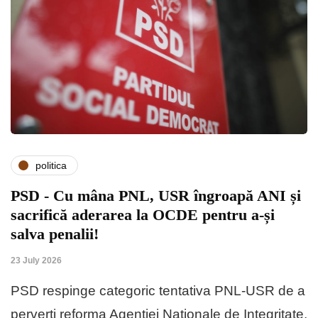
politica
PSD - Cu mâna PNL, USR îngroapă ANI și
sacrifică aderarea la OCDE pentru a-și
salva penalii!
23 July 2026
PSD respinge categoric tentativa PNL-USR de a
perverti reforma Agenției Naționale de Integritate,