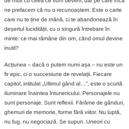
de mult cu ceea ce vom deveni, dar pe care încă
ne prefacem că nu o recunoaștem. Este o carte
care nu te ține de mână, ci te abandonează în
deșertul lucidității, cu o singură întrebare în
minte: ce mai rămâne din om, când omul devine
inutil?
Acțiunea – dacă o putem numi așa – nu este un
fir epic, ci o succesiune de revelații. Fiecare
capitol, intitulat „Ultimul gând al…”, este o scurtă
iluminare înaintea întunericului. Personajele nu
sunt personaje. Sunt reflexii. Fărâme de gânduri,
ghemuri de memorie, forme fără viitor. Nu luptă,
nu fug, nu negociază. Se supun. Uneori cu