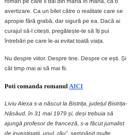
roman pe care îl dai din mână în mână, ca o
avertizare. Ca un bilet către o realitate care se
apropie fără grabă, dar sigură pe ea. Dacă ai
curajul să-l citești, pregătește-te să îți pui
întrebări pe care le-ai evitat toată viața.
Nu despre viitor. Despre tine. Despre ce ești. Și
cât timp mai ai să mai fii.
Poti comanda romanul
AICI
Liviu Alexa s-a născut la Bistrița, județul Bistrița-
Năsăud, în 31 mai 1979 și, deși trebuia să
ajungă profesor de franceză, s-a făcut jurnalist
de investigații, unul „rău”, semnând multe