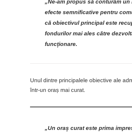
„Ne-am propus să conturăm un b
efecte semnificative pentru comun
că obiectivul principal este recu
fondurilor mai ales către dezvolt
funcționare.
Unul dintre principalele obiective ale ad
într-un oraș mai curat.
„Un oraș curat este prima impresi