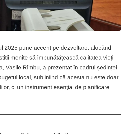
ul 2025 pune accent pe dezvoltare, alocând
stiții menite să îmbunătățească calitatea vieții
va, Vasile Rîmbu, a prezentat în cadrul ședinței
 bugetul local, subliniind că acesta nu este doar
lilor, ci un instrument esențial de planificare