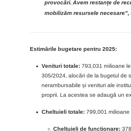
provocări. Avem restanțe de recu
mobilizăm resursele necesare”, a
Estimările bugetare pentru 2025:
Venituri totale:
793,031 milioane lei
305/2024, alocări de la bugetul de s
nerambursabile și venituri ale instituț
proprii. La acestea se adaugă un exc
Cheltuieli totale:
799,001 milioane le
Cheltuieli de funcționare:
378