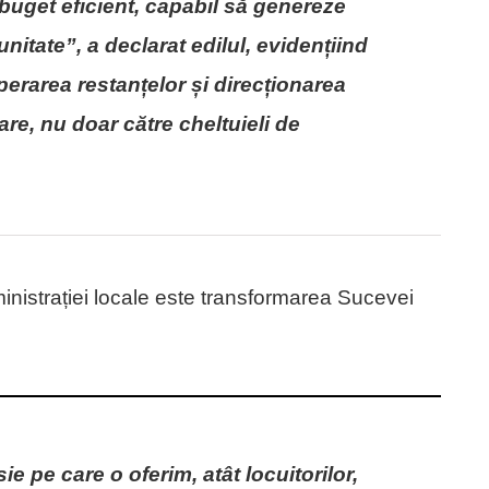
uget eficient, capabil să genereze
itate”, a declarat edilul, evidențiind
perarea restanțelor și direcționarea
are, nu doar către cheltuieli de
ministrației locale este transformarea Sucevei
e pe care o oferim, atât locuitorilor,