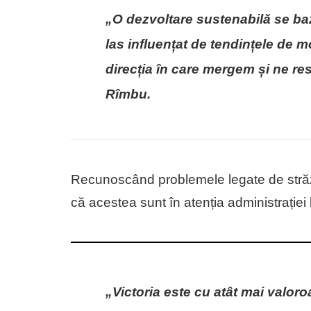
„O dezvoltare sustenabilă se baz
las influențat de tendințele de m
direcția în care mergem și ne r
Rîmbu.
Recunoscând problemele legate de străzi 
că acestea sunt în atenția administrației 
„Victoria este cu atât mai valor