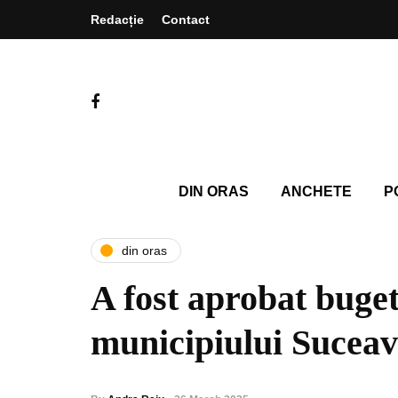
Redacție
Contact
DIN ORAS
ANCHETE
P
din oras
A fost aprobat buge
municipiului Sucea