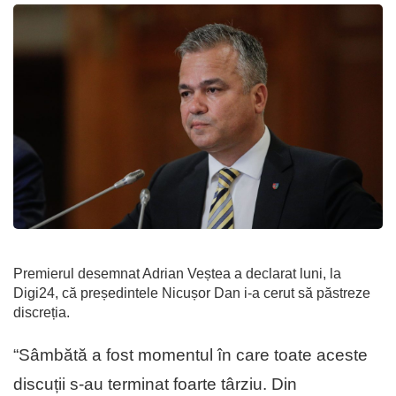
Premierul desemnat Adrian Veștea a declarat luni, la
Digi24, că președintele Nicușor Dan i-a cerut să păstreze
discreția.
“Sâmbătă a fost momentul în care toate aceste
discuții s-au terminat foarte târziu. Din