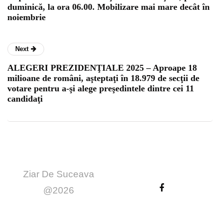
duminică, la ora 06.00. Mobilizare mai mare decât în
noiembrie
Next
ALEGERI PREZIDENŢIALE 2025 – Aproape 18
milioane de români, aşteptaţi în 18.979 de secţii de
votare pentru a-şi alege preşedintele dintre cei 11
candidaţi
Ziar De Suceava
@2026