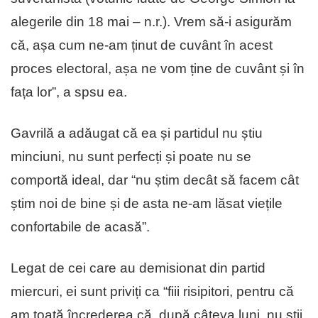
alegerile din 18 mai – n.r.). Vrem să-i asigurăm
că, așa cum ne-am ținut de cuvânt în acest
proces electoral, așa ne vom ține de cuvânt și în
fața lor”, a spsu ea.
Gavrilă a adăugat că ea și partidul nu știu
minciuni, nu sunt perfecți și poate nu se
comportă ideal, dar “nu știm decât să facem cât
știm noi de bine și de asta ne-am lăsat viețile
confortabile de acasă”.
Legat de cei care au demisionat din partid
miercuri, ei sunt priviți ca “fiii risipitori, pentru că
am toată încrederea că, după câteva luni, nu știi