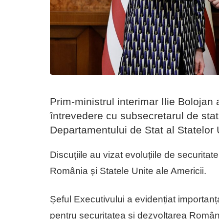
Prim-ministrul interimar Ilie Bolojan 
întrevedere cu subsecretarul de stat 
Departamentului de Stat al Statelor U
Discuțiile au vizat evoluțiile de securita
România și Statele Unite ale Americii.
Șeful Executivului a evidențiat importanț
pentru securitatea și dezvoltarea Român