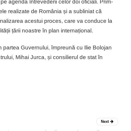
 agenda întrevederii celor doi oficiali. Prim-
sele realizate de România și a subliniat că
inalizarea acestui proces, care va conduce la
ității țării noastre în plan internațional.
in partea Guvernului, împreună cu Ilie Bolojan
rului, Mihai Jurca, și consilierul de stat în
Next