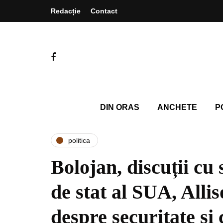
Redacție
Contact
DIN ORAS
ANCHETE
P
politica
Bolojan, discuții cu
de stat al SUA, Alli
despre securitate și