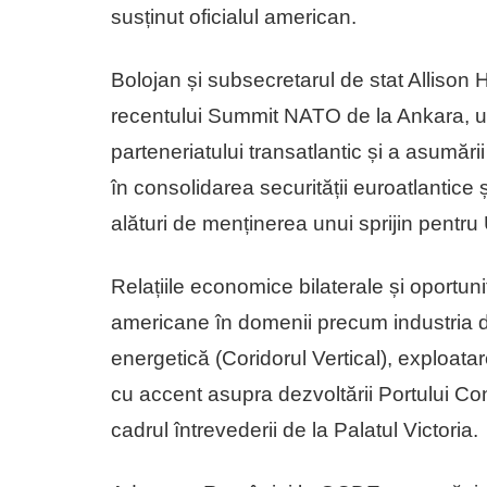
susținut oficialul american.
Bolojan și subsecretarul de stat Allison H
recentului Summit NATO de la Ankara, unde
parteneriatului transatlantic și a asumări
în consolidarea securității euroatlantice ș
alături de menținerea unui sprijin pentru
Relațiile economice bilaterale și oportunit
americane în domenii precum industria d
energetică (Coridorul Vertical), exploatare
cu accent asupra dezvoltării Portului Co
cadrul întrevederii de la Palatul Victoria.