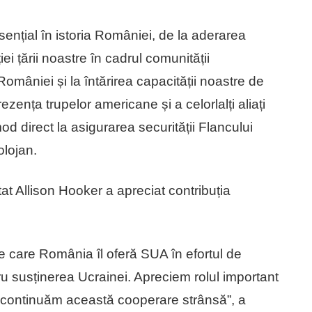
sențial în istoria României, de la aderarea
i țării noastre în cadrul comunității
României și la întărirea capacității noastre de
ența trupelor americane și a celorlalți aliați
mod direct la asigurarea securității Flancului
olojan.
tat Allison Hooker a apreciat contribuția
e care România îl oferă SUA în efortul de
tru susținerea Ucrainei. Apreciem rolul important
să continuăm această cooperare strânsă”, a