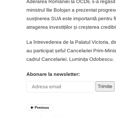
Aderarea României la OCDE s-a regăsit pe
ministrul Ilie Bolojan a prezentat progre
susținerea SUA este importantă pentru f
atragerea investițiilor și creșterea credibil
La întrevederea de la Palatul Victoria, d
au participat șeful Cancelariei Prim-Minist
cadrul Cancelariei, Luminița Odobescu.
Abonare la newsletter:
Trimite
Previous