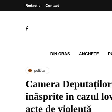
Redacție
Contact
DIN ORAS
ANCHETE
P
politica
Camera Deputaților
înăsprite în cazul lov
acte de violență