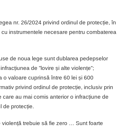
gea nr. 26/2024 privind ordinul de protecție, în
nte cu instrumentele necesare pentru combaterea
aduse de noua lege sunt dublarea pedepselor
fracțiunea de ”lovire și alte violențe”;
o valoare cuprinsă între 60 lei și 600
ativ privind ordinul de protecție, inclusiv prin
care au mai comis anterior o infracțiune de
l de protecție.
 violență trebuie să fie zero … Sunt foarte