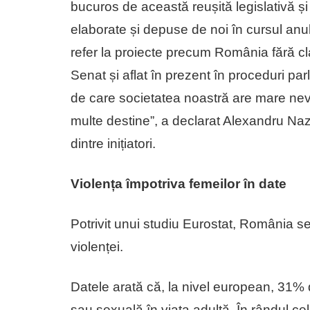
bucuros de această reușită legislativă și a
elaborate și depuse de noi în cursul anu
refer la proiecte precum România fără clan
Senat și aflat în prezent în proceduri p
de care societatea noastră are mare nevoi
multe destine”, a declarat Alexandru N
dintre inițiatori.
Violența împotriva femeilor în date
Potrivit unui studiu Eurostat, România s
violenței.
Datele arată că, la nivel european, 31% d
sau sexuală în viața adultă. În rândul ce