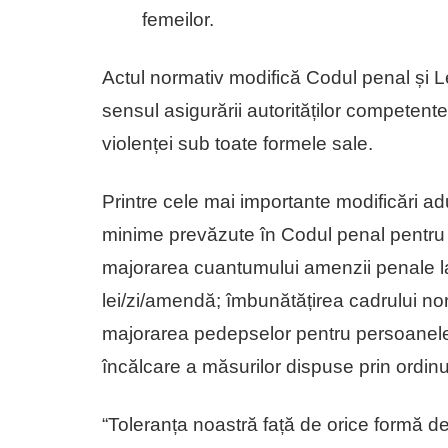
femeilor.
Actul normativ modifică Codul penal și Le
sensul asigurării autorităților compete
violenței sub toate formele sale.
Printre cele mai importante modificări 
minime prevăzute în Codul penal pentru in
majorarea cuantumului amenzii penale la 
lei/zi/amendă; îmbunătățirea cadrului norm
majorarea pedepselor pentru persoanele 
încălcare a măsurilor dispuse prin ordinu
“Toleranța noastră față de orice formă de