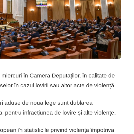
miercuri în Camera Deputaților, în calitate de
lor în cazul lovirii sau altor acte de violență.
ări aduse de noua lege sunt dublarea
pentru infracțiunea de lovire și alte violențe.
pean în statisticile privind violența împotriva