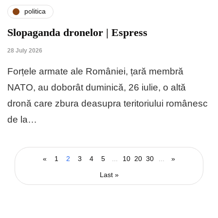
politica
Slopaganda dronelor | Espress
28 July 2026
Forțele armate ale României, țară membră
NATO, au doborât duminică, 26 iulie, o altă
dronă care zbura deasupra teritoriului românesc
de la…
«
1
2
3
4
5
...
10
20
30
...
»
Last »