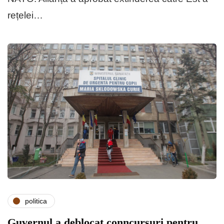
rețelei…
politica
Guvernul a deblocat conncursuri pentru