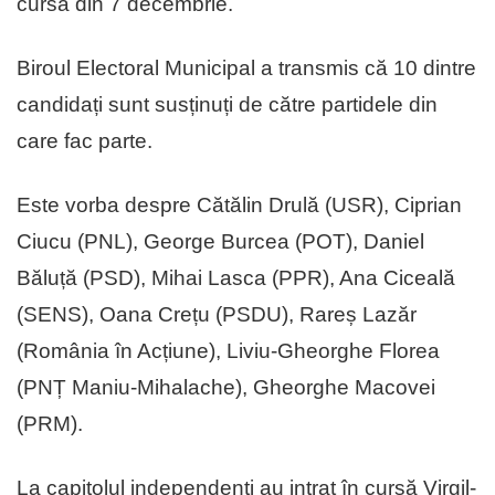
cursa din 7 decembrie.
Biroul Electoral Municipal a transmis că 10 dintre
candidați sunt susținuți de către partidele din
care fac parte.
Este vorba despre Cătălin Drulă (USR), Ciprian
Ciucu (PNL), George Burcea (POT), Daniel
Băluță (PSD), Mihai Lasca (PPR), Ana Ciceală
(SENS), Oana Crețu (PSDU), Rareș Lazăr
(România în Acțiune), Liviu-Gheorghe Florea
(PNȚ Maniu-Mihalache), Gheorghe Macovei
(PRM).
La capitolul independenți au intrat în cursă Virgil-