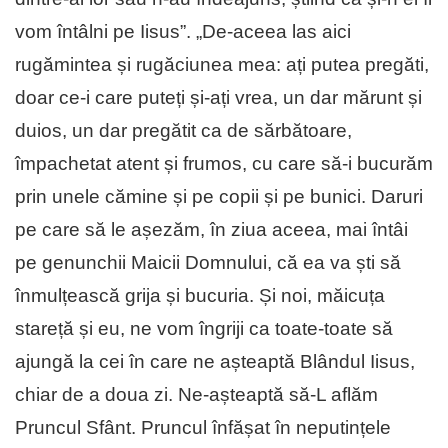
vom întâlni pe Iisus”. „De-aceea las aici
rugămintea și rugăciunea mea: ați putea pregăti,
doar ce-i care puteți și-ați vrea, un dar mărunt și
duios, un dar pregătit ca de sărbătoare,
împachetat atent și frumos, cu care să-i bucurăm
prin unele cămine și pe copii și pe bunici. Daruri
pe care să le așezăm, în ziua aceea, mai întâi
pe genunchii Maicii Domnului, că ea va ști să
înmulțească grija și bucuria. Și noi, măicuța
stareță și eu, ne vom îngriji ca toate-toate să
ajungă la cei în care ne așteaptă Blândul Iisus,
chiar de a doua zi. Ne-așteaptă să-L aflăm
Pruncul Sfânt. Pruncul înfășat în neputințele