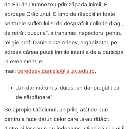
de Fiu de Dumnezeu prin zăpada inimii. E-
aproape Crăciunul. E timp de răscolit în toate
sertarele sufletului și de desprăfuit colinde dragi,
de retrăit bucuria”, a transmis inspectorul pentru
religie prof. Daniela Ceredeev, organizator, pe
adresa căreia puteți trimite intenția de a participa
la eveniment, e-
mail:
ceredeev.daniela@isj.sv.edu.ro
.
„Un dar mărunt și duios, un dar pregătit ca
de sărbătoare”
Se apropie Crăciunul, un prilej atât de bun
pentru a face daruri celor care „s-au rătăcit
dintre-ai lor sau n-au îndeajuns, știind că și-n ei îl