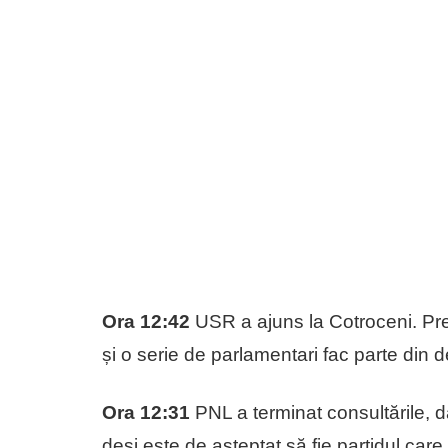
Ora 12:42
USR a ajuns la Cotroceni. Preș
și o serie de parlamentari fac parte din d
Ora 12:31
PNL a terminat consultările, d
deși este de așteptat să fie partidul care 