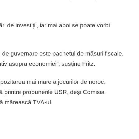
ri de investiții, iar mai apoi se poate vorbi
de guvernare este pachetul de măsuri fiscale,
gativ asupra economiei”, susține Fritz.
mpozitarea mai mare a jocurilor de noroc,
 printre propunerile USR, deși Comisia
să mărească TVA-ul.