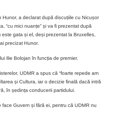
unor, a declarat după discuțiile cu Nicușor
 “cu mici nuanțe” și va fi prezentat după
este gata și el, deși prezentat la Bruxelles,
i precizat Hunor.
 Ilie Bolojan în funcția de premier.
inisterelor, UDMR a spus că “foarte repede am
tarea și Cultura, iar o decizie finală dacă intră
ă, în ședința conducerii partidului.
e face Guvern și fără ei, pentru că UDMR nu