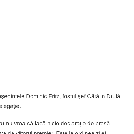
edintele Dominic Fritz, fostul șef Cătălin Drulă
elegație.
ar nu vrea să facă nicio declarație de presă,
va da viitorul premier. Este la ordinea zilei