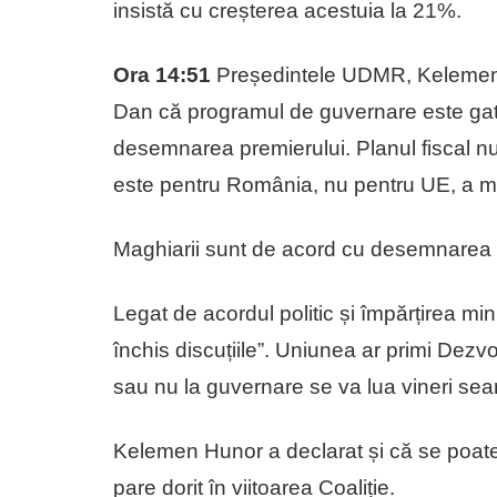
insistă cu creșterea acestuia la 21%.
Ora 14:51
Președintele UDMR, Kelemen H
Dan că programul de guvernare este gata,
desemnarea premierului. Planul fiscal nu 
este pentru România, nu pentru UE, a ma
Maghiarii sunt de acord cu desemnarea lui
Legat de acordul politic și împărțirea m
închis discuțiile”. Uniunea ar primi Dezvol
sau nu la guvernare se va lua vineri sear
Kelemen Hunor a declarat și că se poat
pare dorit în viitoarea Coaliție.