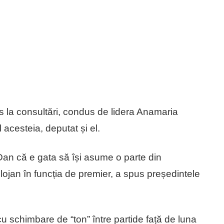
s la consultări, condus de lidera Anamaria
l acesteia, deputat și el.
Dan că e gata să își asume o parte din
Bolojan în funcția de premier, a spus președintele
u schimbare de “ton” între partide față de luna