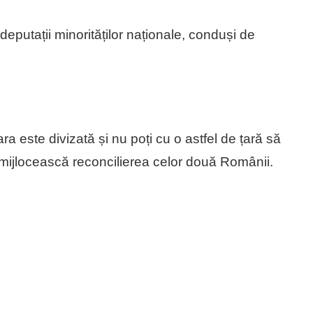
t deputații minorităților naționale, conduși de
a este divizată și nu poți cu o astfel de țară să
ă mijlocească reconcilierea celor două Românii.