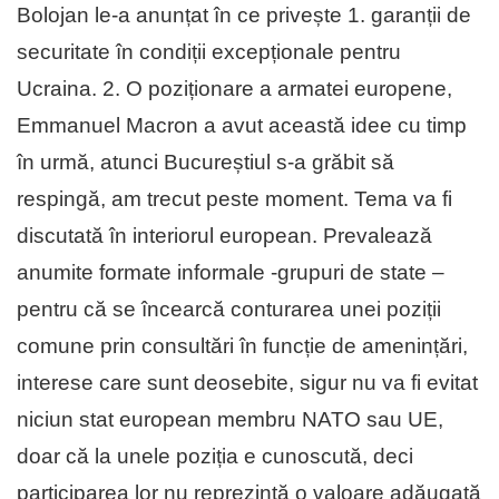
Bolojan le-a anunțat în ce privește 1. garanții de
securitate în condiții excepționale pentru
Ucraina. 2. O poziționare a armatei europene,
Emmanuel Macron a avut această idee cu timp
în urmă, atunci Bucureștiul s-a grăbit să
respingă, am trecut peste moment. Tema va fi
discutată în interiorul european. Prevalează
anumite formate informale -grupuri de state –
pentru că se încearcă conturarea unei poziții
comune prin consultări în funcție de amenințări,
interese care sunt deosebite, sigur nu va fi evitat
niciun stat european membru NATO sau UE,
doar că la unele poziția e cunoscută, deci
participarea lor nu reprezintă o valoare adăugată