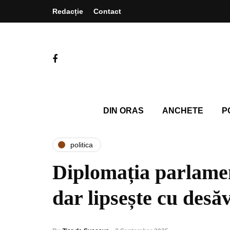
Redacție
Contact
DIN ORAS
ANCHETE
P
politica
Diplomația parlamen
dar lipsește cu desă