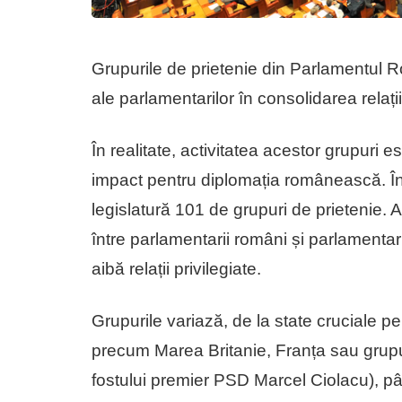
Grupurile de prietenie din Parlamentul R
ale parlamentarilor în consolidarea relați
În realitate, activitatea acestor grupuri 
impact pentru diplomația românească. În
legislatură 101 de grupuri de prietenie. Ac
între parlamentarii români și parlamentar
aibă relații privilegiate.
Grupurile variază, de la state cruciale 
precum Marea Britanie, Franța sau grupul
fostului premier PSD Marcel Ciolacu), pân