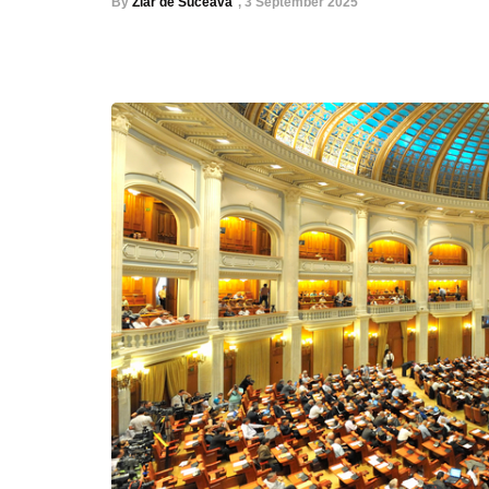
By
Ziar de Suceava
,
3 September 2025