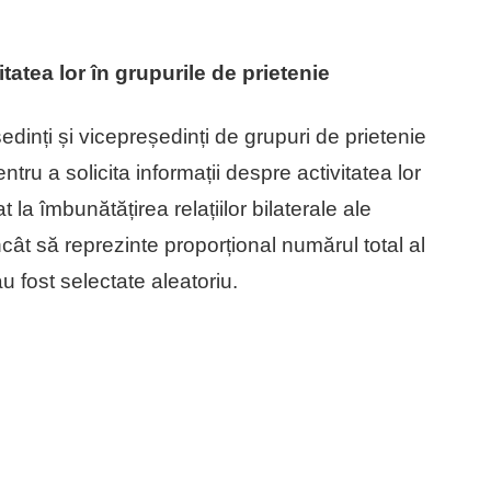
itatea lor în grupurile de prietenie
inți și vicepreședinți de grupuri de prietenie
tru a solicita informații despre activitatea lor
t la îmbunătățirea relațiilor bilaterale ale
ncât să reprezinte proporțional numărul total al
au fost selectate aleatoriu.