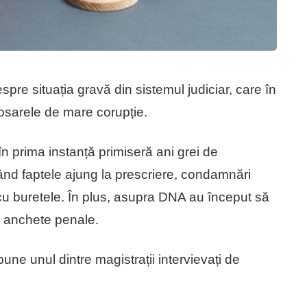
pre situația gravă din sistemul judiciar, care în
dosarele de mare corupție.
 în prima instanță primiseră ani grei de
ând faptele ajung la prescriere, condamnări
 cu buretele. În plus, asupra DNA au început să
r anchete penale.
pune unul dintre magistrații intervievați de