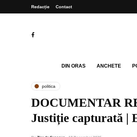
Redacție
Contact
DIN ORAS
ANCHETE
P
politica
DOCUMENTAR R
Justiție capturată |