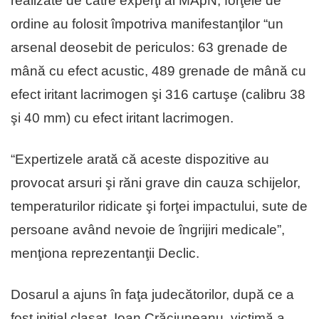
realizate de către experţi ai MApN, forţele de
ordine au folosit împotriva manifestanţilor “un
arsenal deosebit de periculos: 63 grenade de
mână cu efect acustic, 489 grenade de mână cu
efect iritant lacrimogen şi 316 cartuşe (calibru 38
şi 40 mm) cu efect iritant lacrimogen.
“Expertizele arată că aceste dispozitive au
provocat arsuri şi răni grave din cauza schijelor,
temperaturilor ridicate şi forţei impactului, sute de
persoane având nevoie de îngrijiri medicale”,
menţiona reprezentanţii Declic.
Dosarul a ajuns în faţa judecătorilor, după ce a
fost iniţial clasat. Ioan Crăciuneanu, victimă a