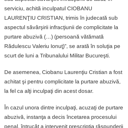
serviciu, achită inculpatul CIOBANU
LAURENŢIU CRISTIAN, trimis în judecată sub
aspectul săvârşirii infracţiunii de complicitate la
purtare abuzivă (…) (persoană vătămată
Rădulescu Valeriu Ionuţ)”, se arată în soluţia pe
scurt de luni a Tribunalului Militar Bucureşti.
De asemenea, Ciobanu Laurenţiu Cristian a fost
achitat şi pentru complicitate la purtare abuzivă,
la fel ca alţi inculpaţi din acest dosar.
În cazul unora dintre inculpaţi, acuzaţi de purtare
abuzivă, instanţa a decis încetarea procesului
penal, întrucât a intervenit prescripţia răspunderii