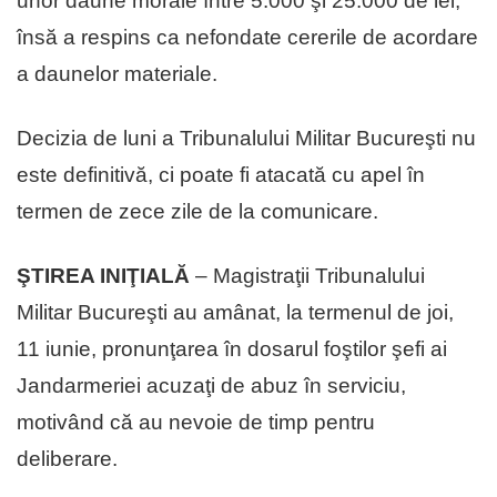
unor daune morale între 5.000 şi 25.000 de lei,
însă a respins ca nefondate cererile de acordare
a daunelor materiale.
Decizia de luni a Tribunalului Militar Bucureşti nu
este definitivă, ci poate fi atacată cu apel în
termen de zece zile de la comunicare.
ŞTIREA INIŢIALĂ
– Magistraţii Tribunalului
Militar Bucureşti au amânat, la termenul de joi,
11 iunie, pronunţarea în dosarul foştilor şefi ai
Jandarmeriei acuzaţi de abuz în serviciu,
motivând că au nevoie de timp pentru
deliberare.