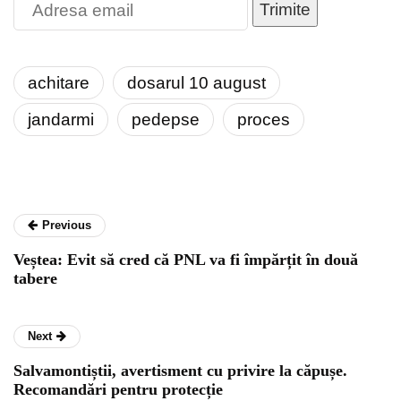
Trimite
achitare
dosarul 10 august
jandarmi
pedepse
proces
Previous
Veștea: Evit să cred că PNL va fi împărțit în două
tabere
Next
Salvamontiștii, avertisment cu privire la căpușe.
Recomandări pentru protecție