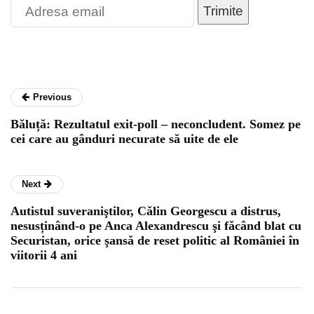
Trimite
Previous
Băluță: Rezultatul exit-poll – neconcludent. Somez pe
cei care au gânduri necurate să uite de ele
Next
Autistul suveraniştilor, Cǎlin Georgescu a distrus,
nesusținând-o pe Anca Alexandrescu şi fǎcând blat cu
Securistan, orice şansǎ de reset politic al României în
viitorii 4 ani