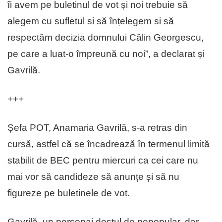
îi avem pe buletinul de vot și noi trebuie să
alegem cu sufletul si să înțelegem si să
respectăm decizia domnului Călin Georgescu,
pe care a luat-o împreună cu noi”, a declarat și
Gavrilă.
+++
Șefa POT, Anamaria Gavrilă, s-a retras din
cursă, astfel că se încadrează în termenul limită
stabilit de BEC pentru miercuri ca cei care nu
mai vor să candideze să anunțe și să nu
figureze pe buletinele de vot.
Gavrilă, un personaj destul de nepopular, dar