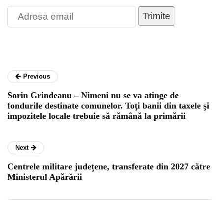
Trimite
Previous
Sorin Grindeanu – Nimeni nu se va atinge de
fondurile destinate comunelor. Toţi banii din taxele şi
impozitele locale trebuie să rămână la primării
Next
Centrele militare județene, transferate din 2027 către
Ministerul Apărării