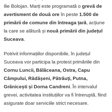
Ilie Bolojan. Marți este programată o
grevă de
avertisment de două ore
în peste
1.500 de
primării de comune din întreaga țară
, acțiune
la care se alătură și
nouă primării din județul
Suceava
.
Potrivit informațiilor disponibile, în județul
Suceava vor participa la protest primăriile din
Cornu Luncii, Bălăceana, Ostra, Capu
Câmpului, Rădășeni, Pătrăuți, Putna,
Grănicești și Dorna Candreni
. În intervalul
grevei, activitatea instituțiilor va fi întreruptă, fiind
asigurate doar serviciile strict necesare.