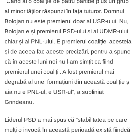
”Când ai o coaliție de patru partide plus un grup
al minorităților răspunzi în fața tuturor. Domnul
Bolojan nu este premierul doar al USR-ului. Nu,
Bolojan e și premierul PSD-ului și al UDMR-ului,
chiar și al PNL-ului. E premierul coaliției acesteia
și de aceea fac aceste precizări, pentru a spune
că în aceste luni noi nu l-am simțit ca fiind
premierul unei coaliții. A fost premierul mai
degrabă al unei formațiuni din această coaliție și
aia nu e PNL-ul, e USR-ul”, a subliniat
Grindeanu.
Liderul PSD a mai spus că ”stabilitatea pe care
mulți o invocă în această perioadă există fiindcă