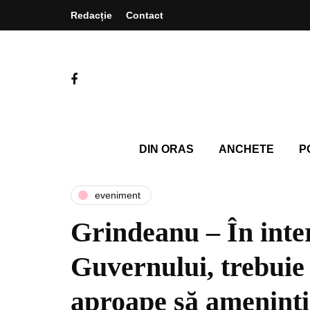
Redacție
Contact
DIN ORAS
ANCHETE
P
eveniment
Grindeanu – În inte
Guvernului, trebuie
aproape să ameninţi