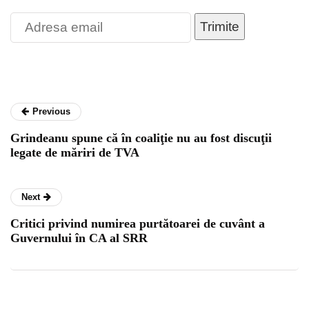
Trimite
Previous
Grindeanu spune că în coaliţie nu au fost discuţii
legate de măriri de TVA
Next
Critici privind numirea purtătoarei de cuvânt a
Guvernului în CA al SRR