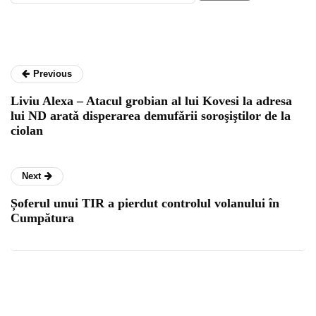
Previous
Liviu Alexa – Atacul grobian al lui Kovesi la adresa
lui ND aratǎ disperarea demufǎrii soroşiştilor de la
ciolan
Next
Șoferul unui TIR a pierdut controlul volanului în
Cumpătura