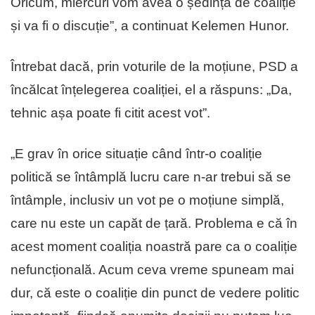
Oricum, miercuri vom avea o ședință de coaliție
și va fi o discuție”, a continuat Kelemen Hunor.
Întrebat dacă, prin voturile de la moțiune, PSD a
încălcat înțelegerea coaliției, el a răspuns: „Da,
tehnic așa poate fi citit acest vot”.
„E grav în orice situație când într-o coaliție
politică se întâmplă lucru care n-ar trebui să se
întâmple, inclusiv un vot pe o moțiune simplă,
care nu este un capăt de țară. Problema e că în
acest moment coaliția noastră pare ca o coaliție
nefuncțională. Acum ceva vreme spuneam mai
dur, că este o coaliție din punct de vedere politic