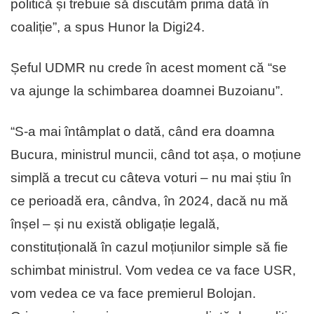
politică și trebuie să discutăm prima dată în
coaliție”, a spus Hunor la Digi24.
Șeful UDMR nu crede în acest moment că “se
va ajunge la schimbarea doamnei Buzoianu”.
“S-a mai întâmplat o dată, când era doamna
Bucura, ministrul muncii, când tot așa, o moțiune
simplă a trecut cu câteva voturi – nu mai știu în
ce perioadă era, cândva, în 2024, dacă nu mă
înșel – și nu există obligație legală,
constituțională în cazul moțiunilor simple să fie
schimbat ministrul. Vom vedea ce va face USR,
vom vedea ce va face premierul Bolojan.