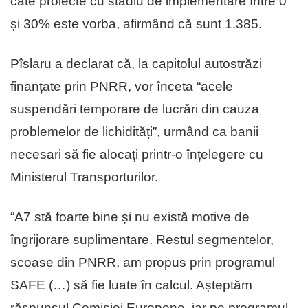
câte proiecte cu stadiu de implementare între 0
și 30% este vorba, afirmând că sunt 1.385.
Pîslaru a declarat că, la capitolul autostrăzi
finanțate prin PNRR, vor înceta “acele
suspendări temporare de lucrări din cauza
problemelor de lichidități”, urmând ca banii
necesari să fie alocați printr-o înțelegere cu
Ministerul Transporturilor.
“A7 stă foarte bine și nu există motive de
îngrijorare suplimentare. Restul segmentelor,
scoase din PNRR, am propus prin programul
SAFE (…) să fie luate în calcul. Așteptăm
răspunsul Comisiei Europene, iar pe programul