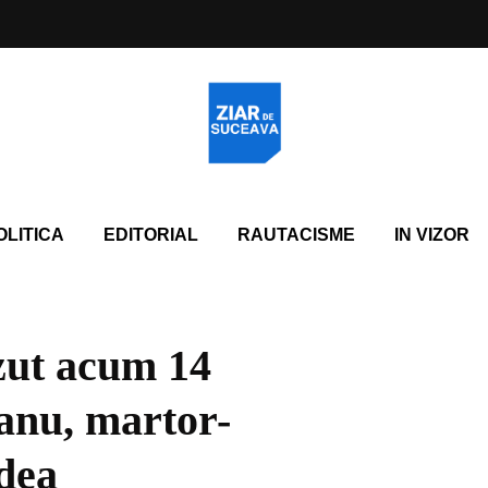
OLITICA
EDITORIAL
RAUTACISME
IN VIZOR
zut acum 14
țanu, martor-
ldea