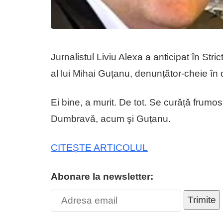
Jurnalistul Liviu Alexa a anticipat în Str
al lui Mihai Guțanu, denunțător-cheie în 
Ei bine, a murit. De tot. Se curǎțǎ frum
Dumbravǎ, acum şi Guțanu.
CITEȘTE ARTICOLUL
Abonare la newsletter:
Trimite