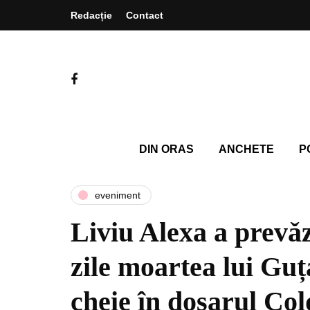
Redacție
Contact
DIN ORAS
ANCHETE
P
eveniment
Liviu Alexa a prevǎ
zile moartea lui Gu
cheie în dosarul Co