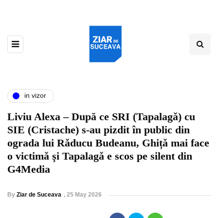
in vizor
Liviu Alexa – După ce SRI (Tapalagǎ) cu
SIE (Cristache) s-au pizdit în public din
ograda lui Rǎducu Budeanu, Ghițǎ mai face
o victimǎ şi Tapalagǎ e scos pe silent din
G4Media
By
Ziar de Suceava
,
25 May 2026