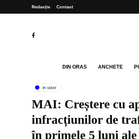
Redacție
Contact
DIN ORAS
ANCHETE
P
in vizor
MAI: Creștere cu a
infracțiunilor de tra
în primele 5 luni ale