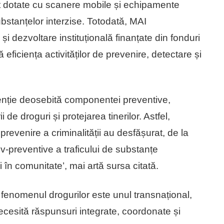
fost dotate cu scanere mobile și echipamente
bstanțelor interzise. Totodată, MAI
 dezvoltare instituțională finanțate din fonduri
ficiența activităților de prevenire, detectare și
atenție deosebită componentei preventive,
de droguri și protejarea tinerilor. Astfel,
prevenire a criminalității au desfășurat, de la
tiv-preventive a traficului de substanțe
și în comunitate’, mai artă sursa citată.
enomenul drogurilor este unul transnațional,
necesită răspunsuri integrate, coordonate și