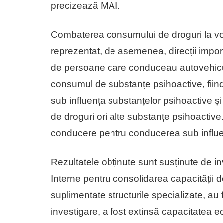
precizează MAI.
Combaterea consumului de droguri la vola
reprezentat, de asemenea, direcții impor
de persoane care conduceau autovehicule
consumul de substanțe psihoactive, fiind
sub influența substanțelor psihoactive și 3
de droguri ori alte substanțe psihoactive
conducere pentru conducerea sub influenț
Rezultatele obținute sunt susținute de inve
Interne pentru consolidarea capacității 
suplimentate structurile specializate, au 
investigare, a fost extinsă capacitatea e