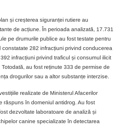
n și creșterea siguranței rutiere au
tante de acțiune. În perioada analizată, 17.731
 pe drumurile publice au fost testate pentru
 constatate 282 infracțiuni privind conducerea
92 infracțiuni privind traficul și consumul ilicit
. Totodată, au fost reținute 333 de permise de
a drogurilor sau a altor substanțe interzise.
stițiile realizate de Ministerul Afacerilor
de răspuns în domeniul antidrog. Au fost
fost dezvoltate laboratoare de analiză și
chipelor canine specializate în detectarea