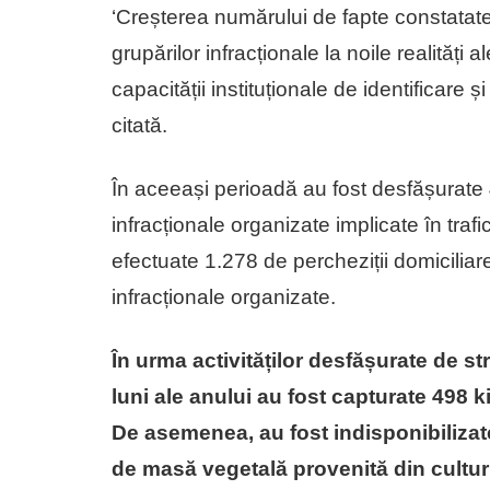
‘Creșterea numărului de fapte constatat
grupărilor infracționale la noile realități a
capacității instituționale de identificare 
citată.
În aceeași perioadă au fost desfășurate 
infracționale organizate implicate în trafi
efectuate 1.278 de percheziții domiciliar
infracționale organizate.
În urma activităților desfășurate de str
luni ale anului au fost capturate 498 k
De asemenea, au fost indisponibiliza
de masă vegetală provenită din culturi