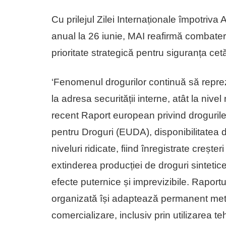
Cu prilejul Zilei Internaționale împotriva A
anual la 26 iunie, MAI reafirmă combaterea
prioritate strategică pentru siguranța cetă
‘Fenomenul drogurilor continuă să reprez
la adresa securității interne, atât la nivel
recent Raport european privind droguril
pentru Droguri (EUDA), disponibilitatea 
niveluri ridicate, fiind înregistrate crește
extinderea producției de droguri sintetic
efecte puternice și imprevizibile. Raportu
organizată își adaptează permanent metod
comercializare, inclusiv prin utilizarea teh