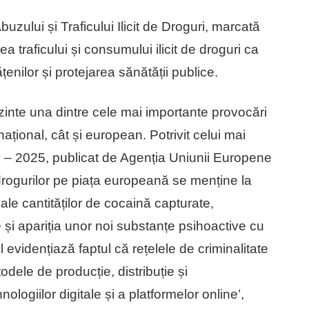
buzului și Traficului Ilicit de Droguri, marcată
 traficului și consumului ilicit de droguri ca
țenilor și protejarea sănătății publice.
inte una dintre cele mai importante provocări
 național, cât și european. Potrivit celui mai
e – 2025, publicat de Agenția Uniunii Europene
drogurilor pe piața europeană se menține la
ri ale cantităților de cocaină capturate,
e și apariția unor noi substanțe psihoactive cu
l evidențiază faptul că rețelele de criminalitate
ele de producție, distribuție și
nologiilor digitale și a platformelor online’,