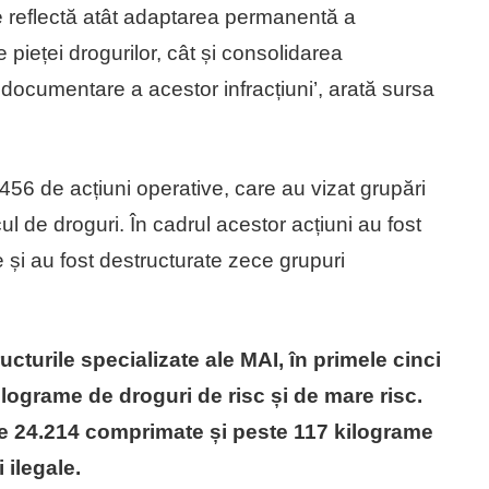
e reflectă atât adaptarea permanentă a
le pieței drogurilor, cât și consolidarea
și documentare a acestor infracțiuni’, arată sursa
456 de acțiuni operative, care au vizat grupări
cul de droguri. În cadrul acestor acțiuni au fost
e și au fost destructurate zece grupuri
ucturile specializate ale MAI, în primele cinci
ilograme de droguri de risc și de mare risc.
te 24.214 comprimate și peste 117 kilograme
 ilegale.