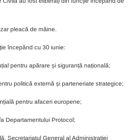
e Civilă au fost eliberați din funcție începând de
ezar pleacă de mâine.
ncție începând cu 30 iunie:
țial pentru apărare și siguranță națională;
entru politică externă și parteneriate strategice;
nțială pentru afaceri europene;
efa Departamentului Protocol;
ă, Secretariatul General al Administrației