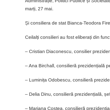
Administrație, Politici Publice și Societat
marți, 27 mai.
Și consiliera de stat Bianca-Teodora Fir
Ceilalți consilieri au fost eliberați din fu
– Cristian Diaconescu, consilier preziden
– Ana Birchall, consilieră prezidențială p
– Luminița Odobescu, consilieră prezide
– Delia Dinu, consilieră prezidențială, ș
– Mariana Costea, consilieră prezidențial