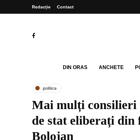
Redacție
Contact
DIN ORAS
ANCHETE
P
politica
Mai mulți consilieri 
de stat eliberați din
Bolojan