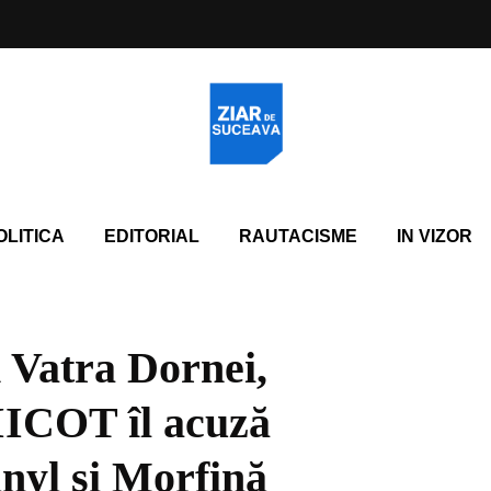
OLITICA
EDITORIAL
RAUTACISME
IN VIZOR
n Vatra Dornei,
DIICOT îl acuză
anyl și Morfină