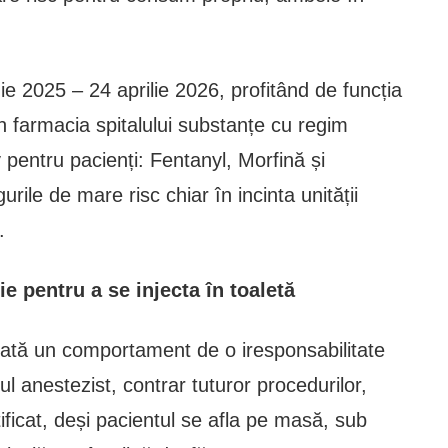
ie 2025 – 24 aprilie 2026, profitând de funcția
din farmacia spitalului substanțe cu regim
 pentru pacienți: Fentanyl, Morfină și
gurile de mare risc chiar în incinta unității
.
e pentru a se injecta în toaletă
arată un comportament de o iresponsabilitate
ul anestezist, contrar tuturor procedurilor,
ficat, deși pacientul se afla pe masă, sub