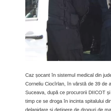
Caz șocant în sistemul medical din jud
Corneliu Ciocîrlan, în vârstă de 39 de a
Suceava, după ce procurorii DIICOT și po
timp ce se droga în incinta spitalului 
delapidare și deținere de droguri de m