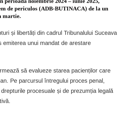
, în perioada noiembrie 2024 – iunie 2025,
trem de periculos (ADB-BUTINACA) de la un
a martie.
uri și libertăți din cadrul Tribunalului Suceava
us emiterea unui mandat de arestare
e urmează să evalueze starea pacienților care
 an. Pe parcursul întregului proces penal,
e drepturile procesuale și de prezumția legală
tivă.