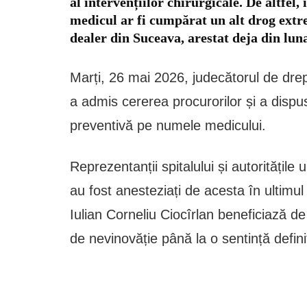
al intervențiilor chirurgicale. De altfel
medicul ar fi cumpărat un alt drog ex
dealer din Suceava, arestat deja din lun
Marți, 26 mai 2026, judecătorul de drept
a admis cererea procurorilor și a disp
preventivă pe numele medicului.
Reprezentanții spitalului și autoritățil
au fost anesteziați de acesta în ultimul
Iulian Corneliu Ciocîrlan beneficiază d
de nevinovăție până la o sentință defini