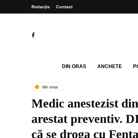
Redacție
Contact
DIN ORAS
ANCHETE
P
din oras
Medic anestezist di
arestat preventiv. 
că se droga cu Fent