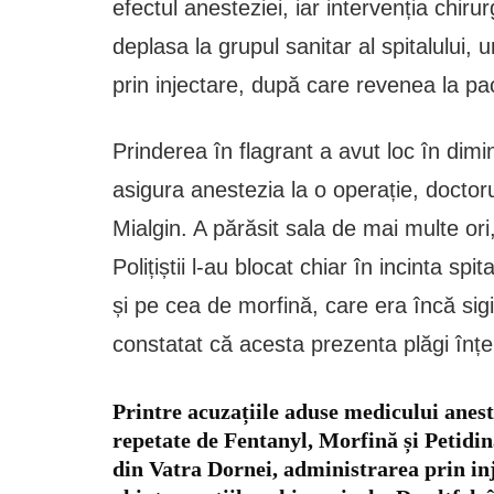
efectul anesteziei, iar intervenția chir
deplasa la grupul sanitar al spitalului,
prin injectare, după care revenea la pac
Prinderea în flagrant a avut loc în dimin
asigura anestezia la o operație, doctoru
Mialgin. A părăsit sala de mai multe ori,
Polițiștii l-au blocat chiar în incinta spit
și pe cea de morfină, care era încă sigi
constatat că acesta prezenta plăgi în
Printre acuzațiile aduse medicului anes
repetate de Fentanyl, Morfină și Petidin
din Vatra Dornei, administrarea prin in