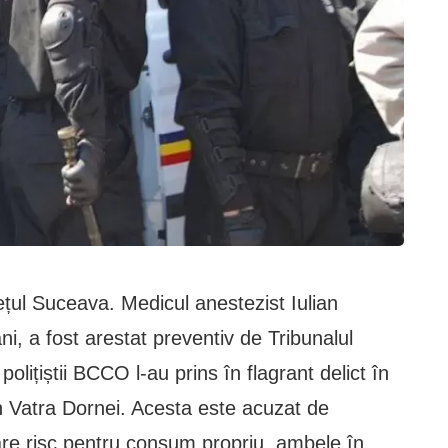
ețul Suceava. Medicul anestezist Iulian
ni, a fost arestat preventiv de Tribunalul
lițiștii BCCO l-au prins în flagrant delict în
din Vatra Dornei. Acesta este acuzat de
are risc pentru consum propriu, ambele în