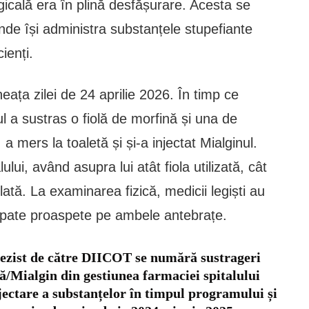
urgicală era în plină desfășurare. Acesta se
 unde își administra substanțele stupefiante
ienți.
eața zilei de 24 aprilie 2026. În timp ce
l a sustras o fiolă de morfină și una de
 a mers la toaletă și și-a injectat Mialginul.
alului, având asupra lui atât fiola utilizată, cât
lată. La examinarea fizică, medicii legiști au
țepate proaspete pe ambele antebrațe.
tezist de către DIICOT se numără sustrageri
ă/Mialgin din gestiunea farmaciei spitalului
jectare a substanțelor în timpul programului și