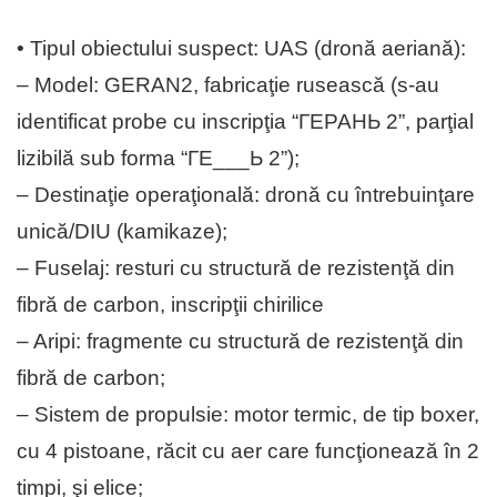
•⁠ ⁠Tipul obiectului suspect: UAS (dronă aeriană):
– Model: GERAN2, fabricaţie rusească (s-au
identificat probe cu inscripţia “ГЕРАНЬ 2”, parţial
lizibilă sub forma “ГЕ___Ь 2”);
– Destinaţie operaţională: dronă cu întrebuinţare
unică/DIU (kamikaze);
– Fuselaj: resturi cu structură de rezistenţă din
fibră de carbon, inscripţii chirilice
– Aripi: fragmente cu structură de rezistenţă din
fibră de carbon;
– Sistem de propulsie: motor termic, de tip boxer,
cu 4 pistoane, răcit cu aer care funcţionează în 2
timpi, şi elice;