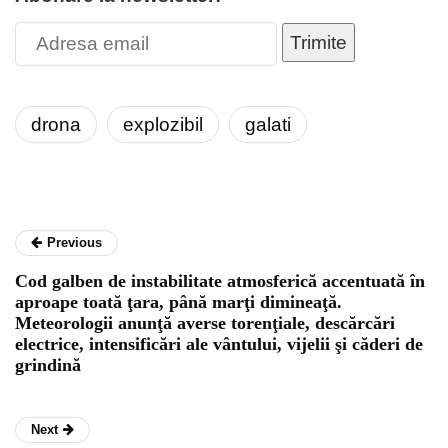
Trimite
drona
explozibil
galati
Previous
Cod galben de instabilitate atmosferică accentuată în
aproape toată ţara, până marţi dimineaţă.
Meteorologii anunţă averse torenţiale, descărcări
electrice, intensificări ale vântului, vijelii şi căderi de
grindină
Next