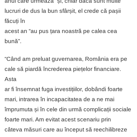
anul care urmează” și, chiar dacă sunt multe
lucruri de dus la bun sfârșit, el crede că pașii
făcuți în
acest an “au pus țara noastră pe calea cea
bună”.
“Când am preluat guvernarea, România era pe
cale să piardă încrederea piețelor financiare.
Asta
ar fi însemnat fuga investițiilor, dobândi foarte
mari, intrarea în incapacitatea de a ne mai
împrumuta și în cele din urmă complicații sociale
foarte mari. Am evitat acest scenariu prin
câteva măsuri care au început să reechilibreze