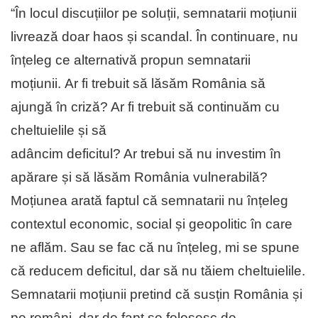
“În locul discuțiilor pe soluții, semnatarii moțiunii
livrează doar haos și scandal. În continuare, nu
înțeleg ce alternativă propun semnatarii
moțiunii. Ar fi trebuit să lăsăm România să
ajungă în criză? Ar fi trebuit să continuăm cu
cheltuielile și să
adâncim deficitul? Ar trebui să nu investim în
apărare și să lăsăm România vulnerabilă?
Moțiunea arată faptul că semnatarii nu înțeleg
contextul economic, social și geopolitic în care
ne aflăm. Sau se fac că nu înțeleg, mi se spune
că reducem deficitul, dar să nu tăiem cheltuielile.
Semnatarii moțiunii pretind că susțin România și
pe români, dar de fapt se folosesc de