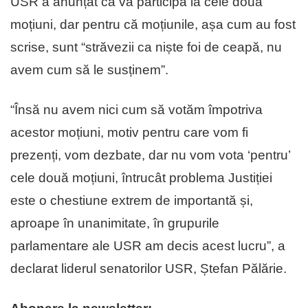
USR a anunțat că va participa la cele două
moțiuni, dar pentru că moțiunile, așa cum au fost
scrise, sunt “străvezii ca niște foi de ceapă, nu
avem cum să le susținem”.
“Însă nu avem nici cum să votăm împotriva
acestor moțiuni, motiv pentru care vom fi
prezenți, vom dezbate, dar nu vom vota ‘pentru’
cele două moțiuni, întrucât problema Justiției
este o chestiune extrem de importantă și,
aproape în unanimitate, în grupurile
parlamentare ale USR am decis acest lucru”, a
declarat liderul senatorilor USR, Ștefan Pălărie.