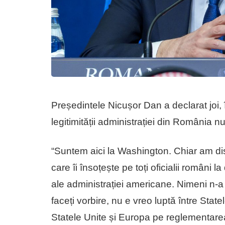
Președintele Nicușor Dan a declarat joi, 
legitimității administrației din România n
“Suntem aici la Washington. Chiar am 
care îi însoțește pe toți oficialii români la d
ale administrației americane. Nimeni n-a 
faceți vorbire, nu e vreo luptă între Stat
Statele Unite și Europa pe reglementarea 