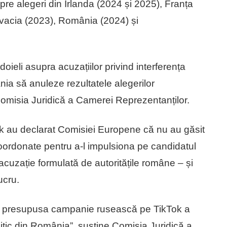
re alegeri din Irlanda (2024 și 2025), Franța
ovacia (2023), România (2024) și
oieli asupra acuzațiilor privind interferența
nia să anuleze rezultatele alegerilor
 Comisia Juridică a Camerei Reprezentanților.
kTok au declarat Comisiei Europene că nu au găsit
oordonate pentru a-l impulsiona pe candidatul
acuzație formulată de autoritățile române – și
ucru.
t că presupusa campanie rusească pe TikTok a
politic din România”, susține Comisia Juridică a