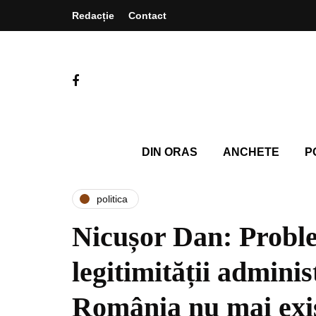
Redacție
Contact
DIN ORAS
ANCHETE
P
politica
Nicușor Dan: Probl
legitimității adminis
România nu mai exi