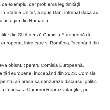
 ca exemplu, dar problema legitimității
 în Statele Unite”, a spus Dan, întrebat dacă au
lului regim din România.
nților din SUA acuză Comisia Europeană de
ări europene, între care și România, începând din
 ceva obișnuit pentru Comisia Europeană.
șase țări europene, înccepând din 2023, Comisia
r pentru a-i presa să cenzureze discursul politic
isia Juridică a Camerei Reprezentanților, pe