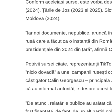
Conform aceleiași surse, este vorba desp
(2024), Țările de Jos (2023 și 2025), Sl
Moldova (2024).
”Iar noi documente, nepublice, aruncă înd
rusă care a făcut ca o instanță din Româ
prezidențiale din 2024 din țară”, afirmă
Potrivit sursei citate, reprezentanții Ti
”nicio dovadă” a unei campanii rusești c
câștigător Călin Georgescu – principala 
că au informat autoritățile despre acest l
”De atunci, relatările publice au arăta
fost finanțată, de fapt, de un alt partid 