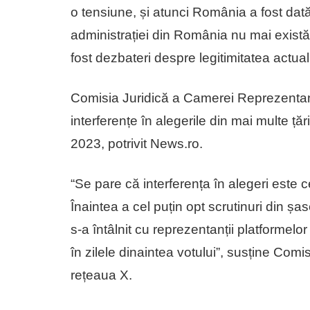
o tensiune, și atunci România a fost dată
administrației din România nu mai există
fost dezbateri despre legitimitatea actua
Comisia Juridică a Camerei Reprezenta
interferențe în alegerile din mai multe ț
2023, potrivit News.ro.
“Se pare că interferența în alegeri este
Înaintea a cel puțin opt scrutinuri din 
s-a întâlnit cu reprezentanții platformelo
în zilele dinaintea votului”, susține Com
rețeaua X.