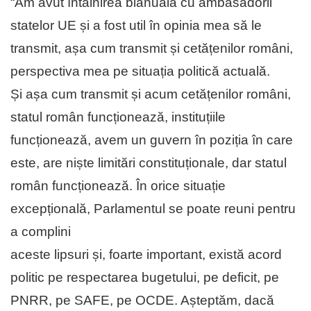
“Am avut întâlnirea bianuală cu ambasadorii
statelor UE și a fost util în opinia mea să le
transmit, așa cum transmit și cetățenilor români,
perspectiva mea pe situația politică actuală.
Și așa cum transmit și acum cetățenilor români,
statul român funcționează, instituțiile
funcționează, avem un guvern în poziția în care
este, are niște limitări constituționale, dar statul
român funcționează. În orice situație
excepțională, Parlamentul se poate reuni pentru
a complini
aceste lipsuri și, foarte important, există acord
politic pe respectarea bugetului, pe deficit, pe
PNRR, pe SAFE, pe OCDE. Așteptăm, dacă