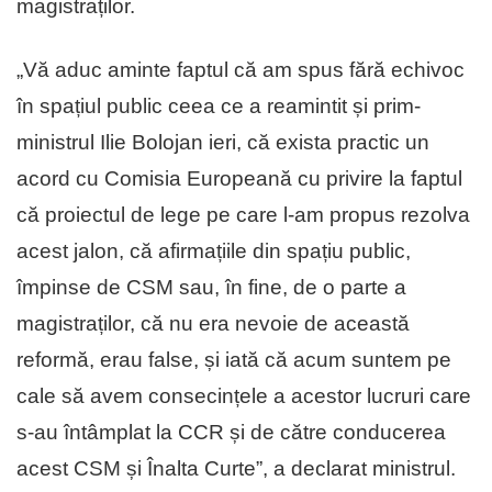
magistraților.
„Vă aduc aminte faptul că am spus fără echivoc
în spațiul public ceea ce a reamintit și prim-
ministrul Ilie Bolojan ieri, că exista practic un
acord cu Comisia Europeană cu privire la faptul
că proiectul de lege pe care l-am propus rezolva
acest jalon, că afirmațiile din spațiu public,
împinse de CSM sau, în fine, de o parte a
magistraților, că nu era nevoie de această
reformă, erau false, și iată că acum suntem pe
cale să avem consecințele a acestor lucruri care
s-au întâmplat la CCR și de către conducerea
acest CSM și Înalta Curte”, a declarat ministrul.