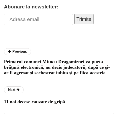
Abonare la newsletter:
Trimite
Previous
Primarul comunei Mitocu Dragomirnei va purta
brăţară electronică, au decis judecătorii, după ce şi-
ar fi agresat şi sechestrat iubita şi pe fiica acesteia
Next
11 noi decese cauzate de gripă