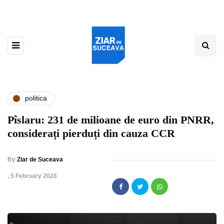
politica
Pîslaru: 231 de milioane de euro din PNRR,
considerați pierduți din cauza CCR
By
Ziar de Suceava
,
5 February 2026