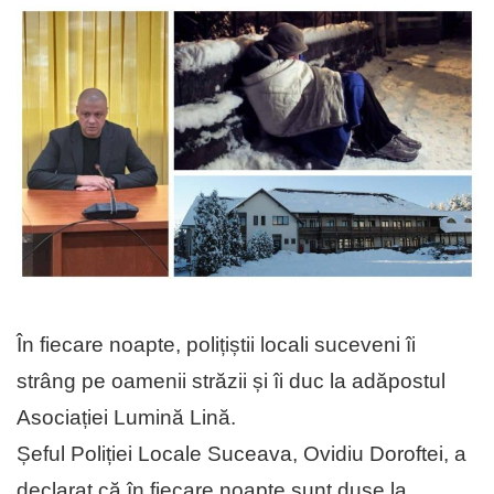
În fiecare noapte, polițiștii locali suceveni îi
strâng pe oamenii străzii și îi duc la adăpostul
Asociației Lumină Lină.
Șeful Poliției Locale Suceava, Ovidiu Doroftei, a
declarat că în fiecare noapte sunt duse la