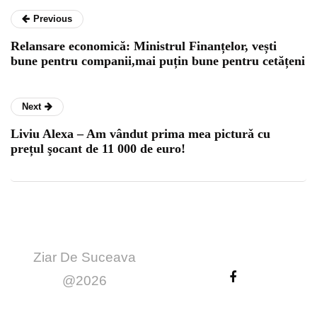
Previous
Relansare economică: Ministrul Finanțelor, vești
bune pentru companii,mai puțin bune pentru cetățeni
Next
Liviu Alexa – Am vândut prima mea picturǎ cu
prețul şocant de 11 000 de euro!
Ziar De Suceava
@2026