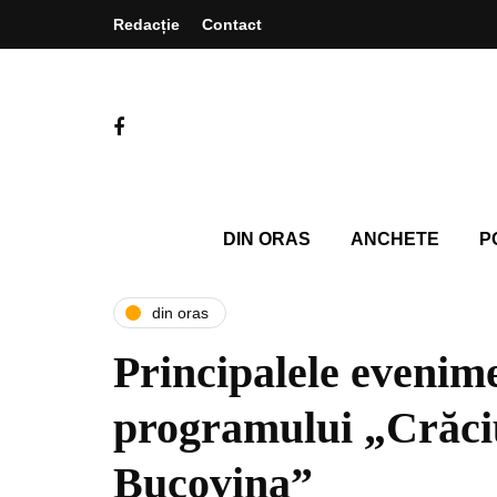
Redacție
Contact
DIN ORAS
ANCHETE
P
din oras
Principalele evenime
programului „Crăci
Bucovina”