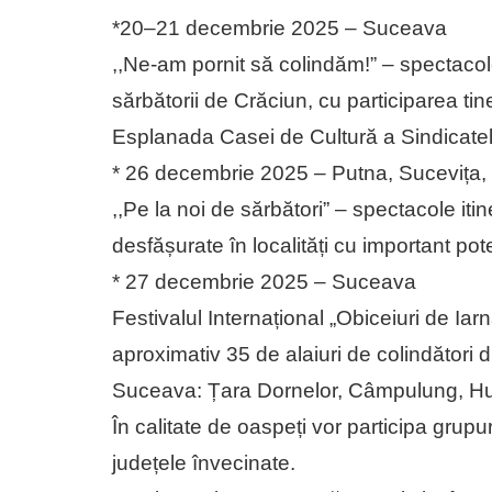
*20–21 decembrie 2025 – Suceava
,,Ne-am pornit să colindăm!” – spectacole 
sărbătorii de Crăciun, cu participarea tin
Esplanada Casei de Cultură a Sindicatel
* 26 decembrie 2025 – Putna, Sucevița,
,,Pe la noi de sărbători” – spectacole iti
desfășurate în localități cu important poten
* 27 decembrie 2025 – Suceava
Festivalul Internațional „Obiceiuri de Iarn
aproximativ 35 de alaiuri de colindători 
Suceava: Țara Dornelor, Câmpulung, Hum
În calitate de oaspeți vor participa grupu
județele învecinate.