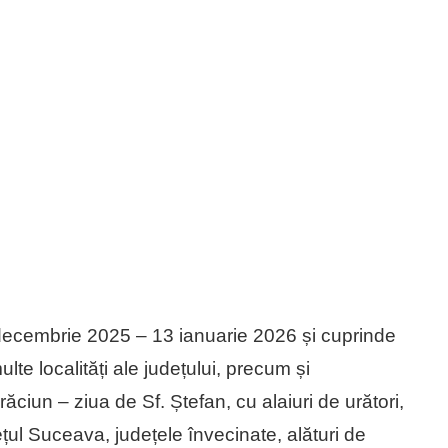
decembrie 2025 – 13 ianuarie 2026 și cuprinde
lte localități ale județului, precum și
ăciun – ziua de Sf. Ștefan, cu alaiuri de urători,
dețul Suceava, județele învecinate, alături de