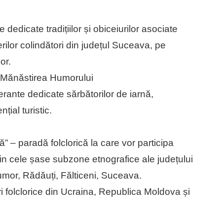
dedicate tradițiilor și obiceiurilor asociate
erilor colindători din județul Suceava, pe
or.
 Mănăstirea Humorului
nerante dedicate sărbătorilor de iarnă,
țial turistic.
ă” – paradă folclorică la care vor participa
din cele șase subzone etnografice ale județului
or, Rădăuți, Fălticeni, Suceava.
ri folclorice din Ucraina, Republica Moldova și