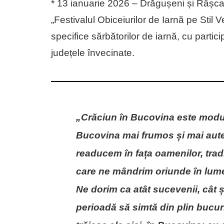
* 13 ianuarie 2026 – Drăgușeni și Râșc
„Festivalul Obiceiurilor de Iarnă pe Stil 
specifice sărbătorilor de iarnă, cu partic
județele învecinate.
„Crăciun în Bucovina este modul
Bucovina mai frumos și mai auten
readucem în fața oamenilor, tradi
care ne mândrim oriunde în lum
Ne dorim ca atât sucevenii, cât și
perioadă să simtă din plin bucur