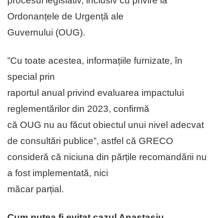
procesul legislativ, inclusiv cu privire la
Ordonanțele de Urgență ale
Guvernului (OUG).
”Cu toate acestea, informațiile furnizate, în
special prin
raportul anual privind evaluarea impactului
reglementărilor din 2023, confirmă
că OUG nu au făcut obiectul unui nivel adecvat
de consultări publice”, astfel că GRECO
consideră că niciuna din părțile recomandării nu
a fost implementată, nici
măcar parțial.
Cum putea fi evitat cazul Anastasiu