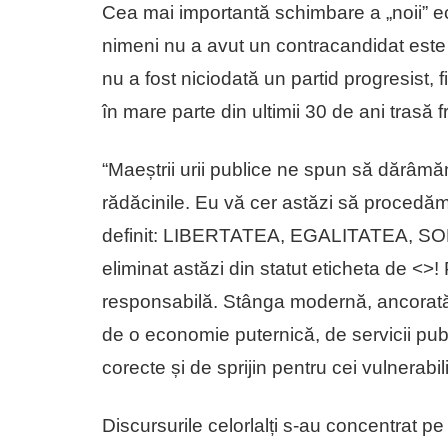
Cea mai importantă schimbare a „noii” ec
nimeni nu a avut un contracandidat este
nu a fost niciodată un partid progresist, 
în mare parte din ultimii 30 de ani trasă
“Maeștrii urii publice ne spun să dărâmăm
rădăcinile. Eu vă cer astăzi să procedăm
definit: LIBERTATEA, EGALITATEA, S
eliminat astăzi din statut eticheta de <
>!
responsabilă. Stânga modernă, ancorată 
de o economie puternică, de servicii publi
corecte și de sprijin pentru cei vulnerabi
Discursurile celorlalți s-au concentrat pe c