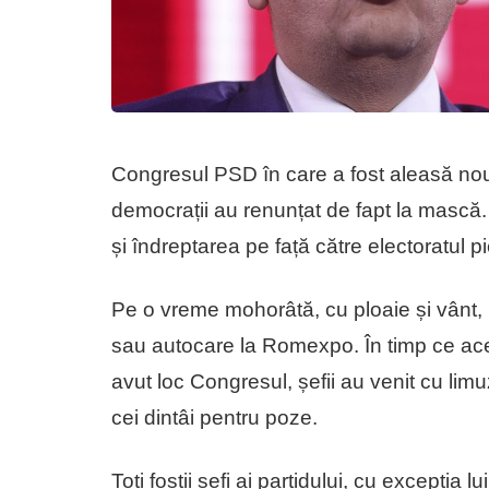
Congresul PSD în care a fost aleasă nou
democrații au renunțat de fapt la mască.
și îndreptarea pe față către electoratul p
Pe o vreme mohorâtă, cu ploaie și vânt, m
sau autocare la Romexpo. În timp ce ace
avut loc Congresul, șefii au venit cu limuz
cei dintâi pentru poze.
Toți foștii șefi ai partidului, cu excepția 