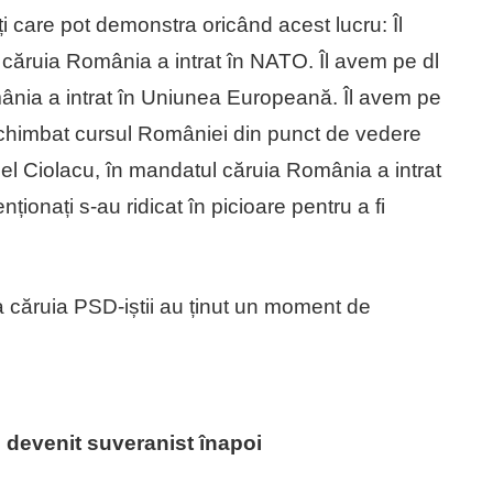
ți care pot demonstra oricând acest lucru: Îl
căruia România a intrat în NATO. Îl avem pe dl
nia a intrat în Uniunea Europeană. Îl avem pe
 schimbat cursul României din punct de vedere
cel Ciolacu, în mandatul căruia România a intrat
onați s-au ridicat în picioare pentru a fi
ia căruia PSD-iștii au ținut un moment de
 devenit suveranist înapoi