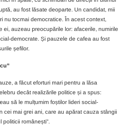
uptă, au fost lăsate deoparte. Un candidat, mii
uri nu tocmai democratice. În acest context,
tre ei, auzeau preocupările lor: afacerile, numirile
social-democrate. Și pauzele de cafea au fost
rile șefilor.
scu”
uze, a făcut eforturi mari pentru a lăsa
ebru decât realizările politice și a spus:
reau să le mulțumim foștilor lideri social-
n cei mai grei ani, care au apărat cauza stângii
politicii românești”.