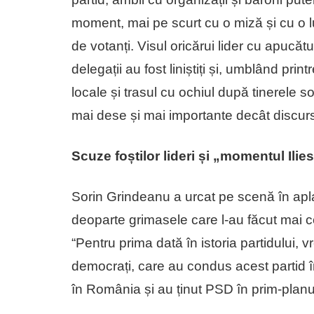
moment, mai pe scurt cu o miză și cu o l
de votanți. Visul oricărui lider cu apucăt
delegații au fost liniștiți și, umblând prin
locale și trasul cu ochiul după tinerele 
mai dese și mai importante decât discursu
Scuze foștilor lideri și „momentul Ilie
Sorin Grindeanu a urcat pe scenă în apla
deoparte grimasele care l-au făcut mai cel
“Pentru prima dată în istoria partidului, v
democrați, care au condus acest partid î
în România și au ținut PSD în prim-planul 