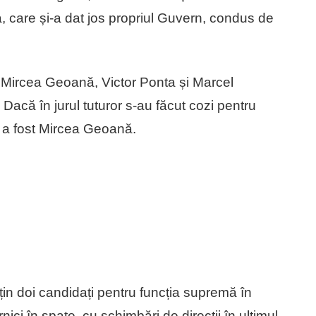
 care și-a dat jos propriul Guvern, condus de
 Mircea Geoană, Victor Ponta și Marcel
 Dacă în jurul tuturor s-au făcut cozi pentru
t a fost Mircea Geoană.
țin doi candidați pentru funcția supremă în
rnici în spate, cu schimbări de direcții în ultimul