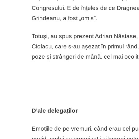
Congresului. E de înțeles de ce Dragnea,
Grindeanu, a fost „omis”.
Totuși, au spus prezent Adrian Năstase,
Ciolacu, care s-au așezat în primul rând.
poze și strângeri de mână, cel mai ocoli
D’ale delegaților
Emoțiile de pe vremuri, când erau cel pu
partid, ambii cu organizații și baroni pute