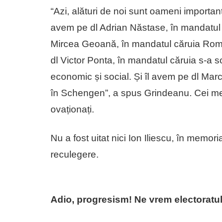
“Azi, alături de noi sunt oameni importan
avem pe dl Adrian Năstase, în mandatul 
Mircea Geoană, în mandatul căruia Româ
dl Victor Ponta, în mandatul căruia s-a
economic și social. Și îl avem pe dl Mar
în Schengen”, a spus Grindeanu. Cei menți
ovaționați.
Nu a fost uitat nici Ion Iliescu, în memor
reculegere.
Adio, progresism! Ne vrem electoratul