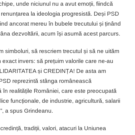
hipe, unde niciunul nu a avut emoții, fiindcă
 renunțarea la ideologia progresistă. Deși PSD
fiind ancorat mereu în bubele trecutului și ținând
 frâna dezvoltării, acum își asumă acest parcurs.
 simboluri, să rescriem trecutul și să ne uităm
 exact invers: să prețuim valorile care ne-au
OLIDARITATEA și CREDINȚA! De asta am
 PSD reprezintă stânga românească
în realitățile României, care este preocupată
ce funcționale, de industrie, agricultură, salarii
li”, a spus Grindeanu.
redință, tradiții, valori, atacuri la Uniunea