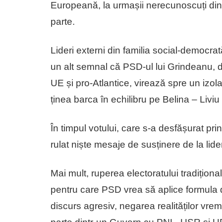
Europeană, la urmașii nerecunoscuți din
parte.
Lideri externi din familia social-democrat
un alt semnal că PSD-ul lui Grindeanu, d
UE și pro-Atlantice, virează spre un izol
ținea barca în echilibru pe Belina – Livi
În timpul votului, care s-a desfășurat pri
rulat niște mesaje de susținere de la lid
Mai mult, ruperea electoratului tradiționa
pentru care PSD vrea să aplice formula d
discurs agresiv, negarea realităților vrem