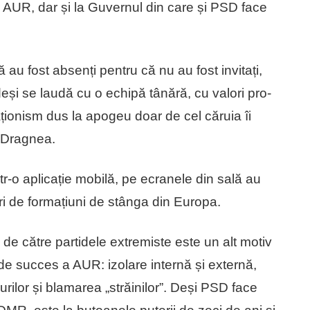
 AUR, dar și la Guvernul din care și PSD face
ă au fost absenți pentru că nu au fost invitați,
eși se laudă cu o echipă tânără, cu valori pro-
aționism dus la apogeu doar de cel căruia îi
u Dragnea.
ntr-o aplicație mobilă, pe ecranele din sală au
eri de formațiuni de stânga din Europa.
l de către partidele extremiste este un alt motiv
e succes a AUR: izolare internă și externă,
urilor și blamarea „străinilor”. Deși PSD face