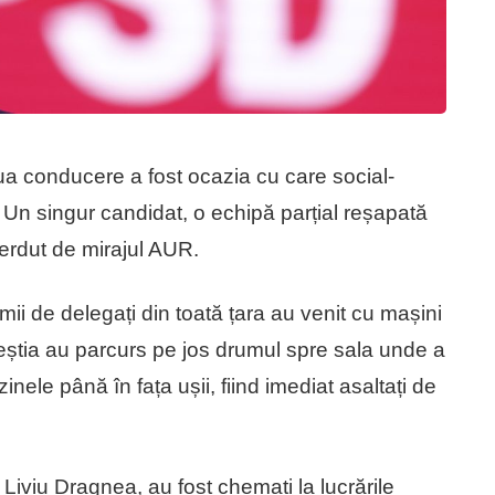
a conducere a fost ocazia cu care social-
 Un singur candidat, o echipă parțial reșapată
ierdut de mirajul AUR.
ii de delegați din toată țara au venit cu mașini
știa au parcurs pe jos drumul spre sala unde a
inele până în fața ușii, fiind imediat asaltați de
lui Liviu Dragnea, au fost chemați la lucrările