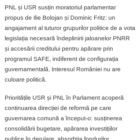
PNL și USR susțin moratoriul parlamentar
propus de Ilie Bolojan și Dominic Fritz: un
angajament al tuturor grupurilor politice de a vota
legislația necesară îndeplinirii jaloanelor PNRR
și accesării creditului pentru apărare prin
programul SAFE, indiferent de configurația
guvernamentală. Interesul României nu are
culoare politică.
Prioritățile USR și PNL în Parlament acoperă
continuarea direcției de reformă pe care
guvernarea comună a început-o: susținerea
consolidării bugetare, apărarea investițiilor
publice în derulare, absorbția fondurilor