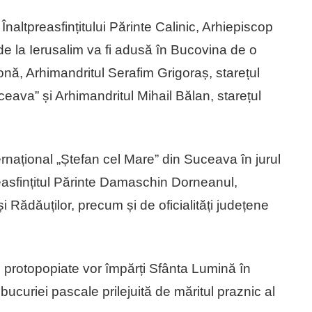
naltpreasfințitului Părinte Calinic, Arhiepiscop
de la Ierusalim va fi adusă în Bucovina de o
onă, Arhimandritul Serafim Grigoraș, starețul
ceava” și Arhimandritul Mihail Bălan, starețul
rnațional „Ștefan cel Mare” din Suceava în jurul
easfințitul Părinte Damaschin Dorneanul,
 Rădăuților, precum și de oficialități județene
 protopopiate vor împărți Sfânta Lumină în
ucuriei pascale prilejuită de măritul praznic al