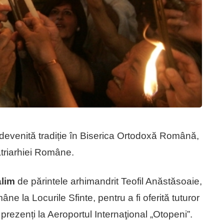
 devenită tradiție în Biserica Ortodoxă Română,
atriarhiei Române.
alim
de părintele arhimandrit Teofil Anăstăsoaie,
e la Locurile Sfinte, pentru a fi oferită tuturor
prezenți la Aeroportul Internaţional „Otopeni”.