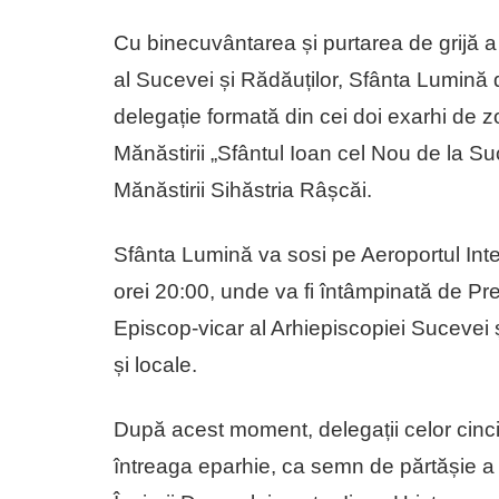
Cu binecuvântarea și purtarea de grijă a Î
al Sucevei și Rădăuților, Sfânta Lumină 
delegație formată din cei doi exarhi de z
Mănăstirii „Sfântul Ioan cel Nou de la Su
Mănăstirii Sihăstria Râșcăi.
Sfânta Lumină va sosi pe Aeroportul Inte
orei 20:00, unde va fi întâmpinată de Pr
Episcop-vicar al Arhiepiscopiei Sucevei și
și locale.
După acest moment, delegații celor cinci
întreaga eparhie, ca semn de părtășie a b