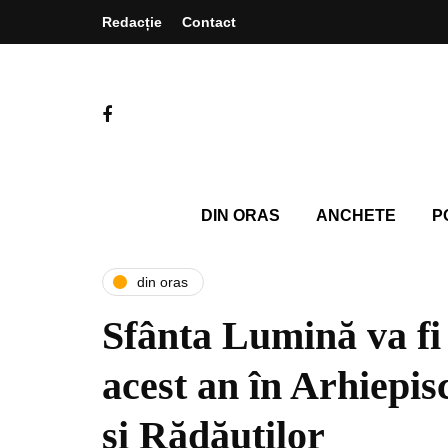
Redacție
Contact
DIN ORAS
ANCHETE
P
din oras
Sfânta Lumină va fi 
acest an în Arhiepis
și Rădăuților