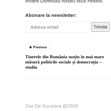
Învierii Domnului nostru Iisus Hristos.
Abonare la newsletter:
Trimite
Previous
Tinerele din România susțin în mai mare
măsură politicile sociale și democrația –
studiu
Ziar De Suceava @2026