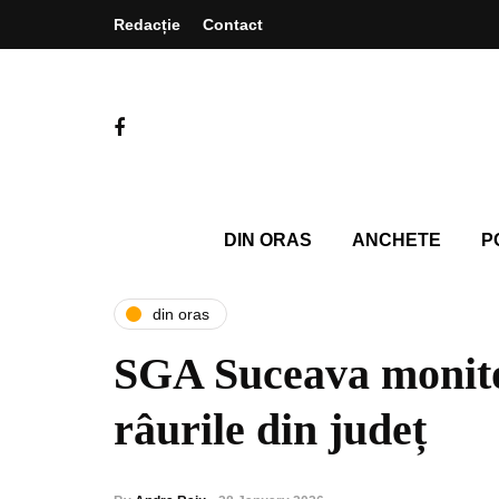
Redacție
Contact
DIN ORAS
ANCHETE
P
din oras
SGA Suceava monit
râurile din județ