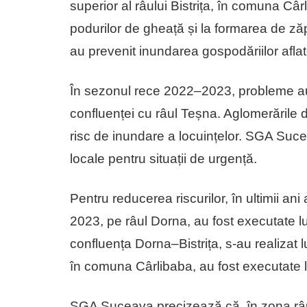
superior al râului Bistrița, în comuna Câ
podurilor de gheață și la formarea de zăpo
au prevenit inundarea gospodăriilor aflat
În sezonul rece 2022–2023, probleme au 
confluenței cu râul Teșna. Aglomerările d
risc de inundare a locuințelor. SGA Sucea
locale pentru situații de urgență.
Pentru reducerea riscurilor, în ultimii ani
2023, pe râul Dorna, au fost executate luc
confluența Dorna–Bistrița, s-au realizat lu
în comuna Cârlibaba, au fost executate l
SGA Suceava precizează că, în zona râu