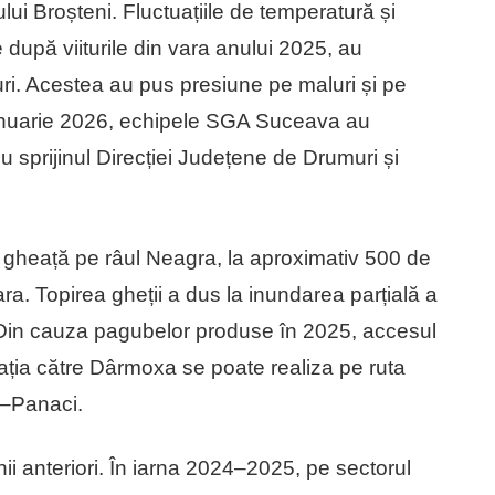
ui Broșteni. Fluctuațiile de temperatură și
 după viiturile din vara anului 2025, au
uri. Acestea au pus presiune pe maluri și pe
3 ianuarie 2026, echipele SGA Suceava au
u sprijinul Direcției Județene de Drumuri și
e gheață pe râul Neagra, la aproximativ 500 de
ra. Topirea gheții a dus la inundarea parțială a
in cauza pagubelor produse în 2025, accesul
culația către Dârmoxa se poate realiza pe ruta
i–Panaci.
anii anteriori. În iarna 2024–2025, pe sectorul