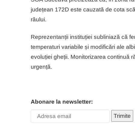
județean 172D este cauzată de cota scăzu
râului.
Reprezentanții instituției subliniază că f
temperaturi variabile și modificări ale albi
evoluției gheții. Monitorizarea continuă 
urgență.
Abonare la newsletter:
Trimite