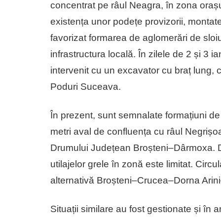
concentrat pe râul Neagra, în zona orașul
existența unor podețe provizorii, montate
favorizat formarea de aglomerări de sloi
infrastructura locală. În zilele de 2 și 
intervenit cu un excavator cu braț lung, c
Poduri Suceava.
În prezent, sunt semnalate formațiuni d
metri aval de confluența cu râul Negrișoa
Drumului Județean Broșteni–Dârmoxa. D
utilajelor grele în zonă este limitat. Cir
alternativă Broșteni–Crucea–Dorna Arin
Situații similare au fost gestionate și în 