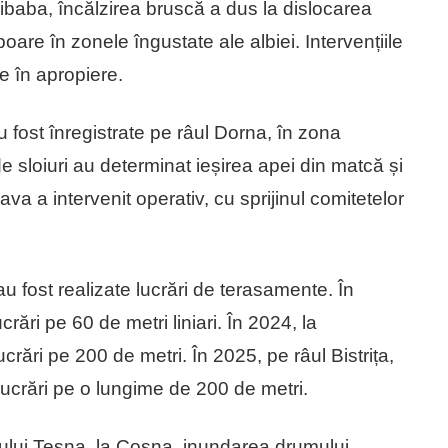
rlibaba, încălzirea bruscă a dus la dislocarea
are în zonele îngustate ale albiei. Intervențiile
e în apropiere.
fost înregistrate pe râul Dorna, în zona
e sloiuri au determinat ieșirea apei din matcă și
va a intervenit operativ, cu sprijinul comitetelor
 au fost realizate lucrări de terasamente. În
rări pe 60 de metri liniari. În 2024, la
crări pe 200 de metri. În 2025, pe râul Bistrița,
ucrări pe o lungime de 200 de metri.
lui Teșna, la Coșna, inundarea drumului