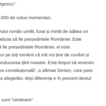
orgescu”.
0.000 de voturi momentan.
lui român umilit, furat și mințit de atâtea ori
ebuia să fie președintele României. Este
ă fie președintele României, el este
ur pe toți românii că mă voi ține de cuvânt și
ducerea țării noastre. Este timpul să revenim
nea constituțională”, a afirmat Simion, care pare
alegerilor, deși diferența e în prezent destul
 sunt ”uimitoare”.