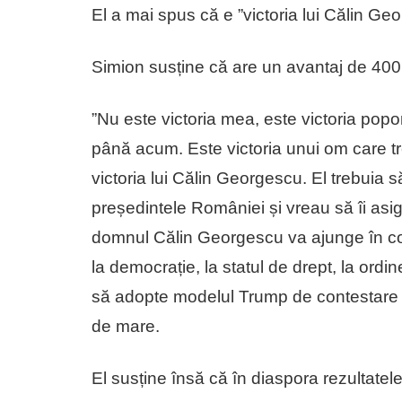
El a mai spus că e ”victoria lui Călin Ge
Simion susține că are un avantaj de 40
”Nu este victoria mea, este victoria poporu
până acum. Este victoria unui om care tr
victoria lui Călin Georgescu. El trebuia s
președintele României și vreau să îi asig
domnul Călin Georgescu va ajunge în con
la democrație, la statul de drept, la ordi
să adopte modelul Trump de contestare a 
de mare.
El susține însă că în diaspora rezultatele