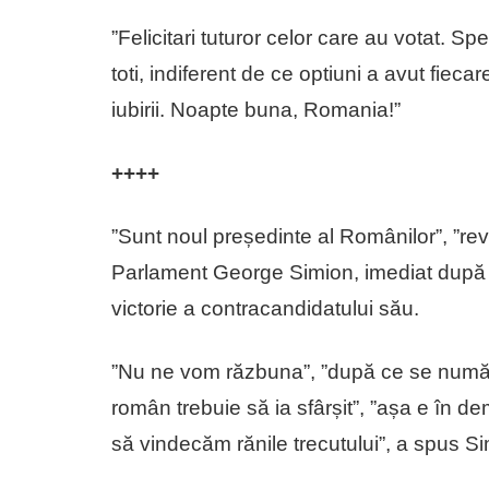
”Felicitari tuturor celor care au votat. S
toti, indiferent de ce optiuni a avut fieca
iubirii. Noapte buna, Romania!”
++++
”Sunt noul președinte al Românilor”, ”rev
Parlament George Simion, imediat după pu
victorie a contracandidatului său.
”Nu ne vom răzbuna”, ”după ce se numără
român trebuie să ia sfârșit”, ”așa e în 
să vindecăm rănile trecutului”, a spus Si