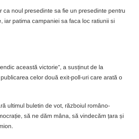
per ca noul presedinte sa fie un presedinte pentru
re, iar patima campaniei sa faca loc ratiunii si
endic această victorie”, a susținut de la
blicarea celor două exit-poll-uri care arată o
 ultimul buletin de vot, războiul româno-
democrație, să ne dăm mâna, să vindecăm țara și
mion.