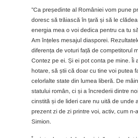
”Ca președinte al României vom pune preț 
doresc să trăiască în țară și să le clădea
energia mea o voi dedica pentru ca tu să poț
Am înțeles mesajul diasporei. Rezultatele
diferența de voturi față de competitorul
Contez pe ei. Și ei pot conta pe mine. 
hotare, să știi că doar cu tine voi pute
celorlalte state din lumea liberă. De mâin
statului român, ci și a încrederii dintr
cinstită și de lideri care nu uită de unde
prezent zi de zi printre voi, activ, cum 
Simion.