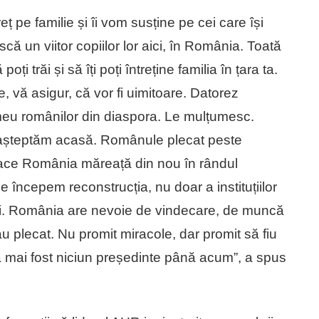
pe familie și îi vom susține pe cei care își
scă un viitor copiilor lor aici, în România. Toată
i trăi și să îți poți întreține familia în țara ta.
, vă asigur, că vor fi uimitoare. Datorez
 meu românilor din diaspora. Le mulțumesc.
Îi așteptăm acasă. Românule plecat peste
a face România măreață din nou în rândul
e începem reconstrucția, nu doar a instituțiilor
e noi. România are nevoie de vindecare, de muncă
 au plecat. Nu promit miracole, dar promit să fiu
n-a mai fost niciun președinte până acum”, a spus