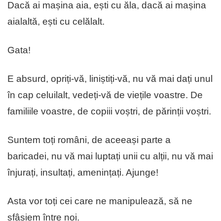
Dacă ai mașina aia, ești cu ăla, dacă ai mașina
aialaltă, ești cu celălalt.
Gata!
E absurd, opriți-vă, liniștiți-vă, nu vă mai dați unul
în cap celuilalt, vedeți-vă de viețile voastre. De
familiile voastre, de copiii voștri, de părinții voștri.
Suntem toți români, de aceeași parte a
baricadei, nu vă mai luptați unii cu alții, nu vă mai
înjurați, insultați, amenințați. Ajunge!
Asta vor toți cei care ne manipulează, să ne
sfâșiem între noi.