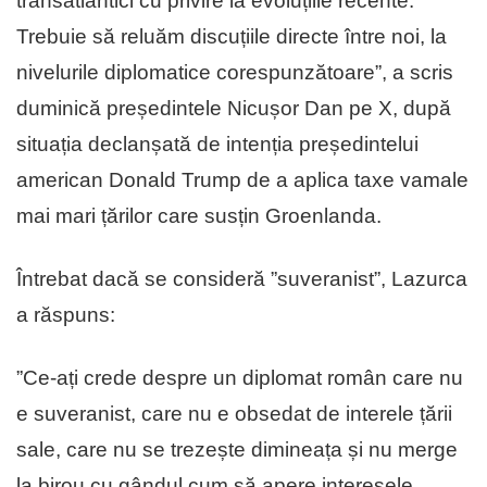
transatlantici cu privire la evoluțiile recente.
Trebuie să reluăm discuțiile directe între noi, la
nivelurile diplomatice corespunzătoare”, a scris
duminică președintele Nicușor Dan pe X, după
situația declanșată de intenția președintelui
american Donald Trump de a aplica taxe vamale
mai mari țărilor care susțin Groenlanda.
Întrebat dacă se consideră ”suveranist”, Lazurca
a răspuns:
”Ce-ați crede despre un diplomat român care nu
e suveranist, care nu e obsedat de interele țării
sale, care nu se trezește dimineața și nu merge
la birou cu gândul cum să apere interesele