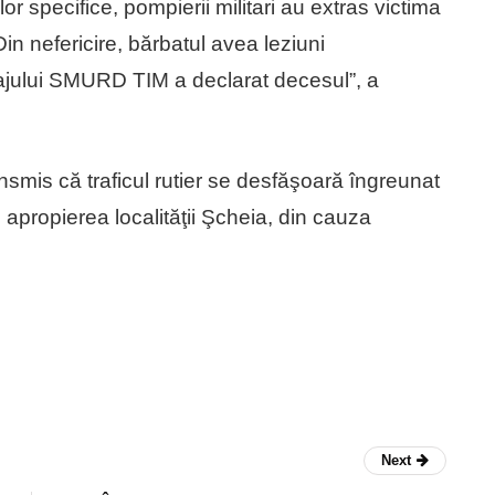
or specifice, pompierii militari au extras victima
n nefericire, bărbatul avea leziuni
pajului SMURD TIM a declarat decesul”, a
ansmis că traficul rutier se desfăşoară îngreunat
propierea localităţii Şcheia, din cauza
Next