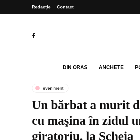
Redacție
Contact
DIN ORAS
ANCHETE
P
eveniment
Un bărbat a murit d
cu maşina în zidul u
giratoriu, la Şcheia